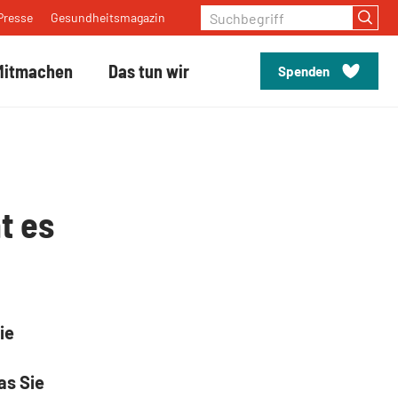
Suchbegriff
Presse
Gesundheitsmagazin
Mitmachen
Das tun wir
Spenden
t es
ie
as Sie