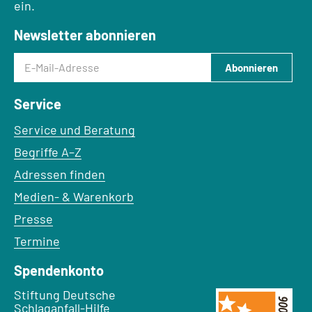
ein.
Newsletter abonnieren
E-Mail-Adresse
Abonnieren
Service
Service und Beratung
Begriffe A–Z
Adressen finden
Medien- & Warenkorb
Presse
Termine
Spendenkonto
Empfänger:
Stiftung Deutsche
Schlaganfall-Hilfe