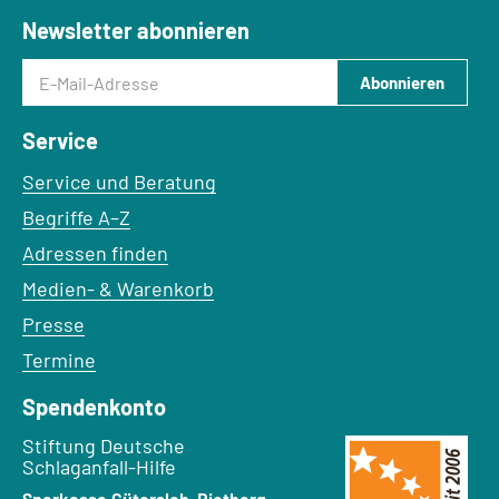
Newsletter abonnieren
E-Mail-Adresse
Abonnieren
Service
Service und Beratung
Begriffe A–Z
Adressen finden
Medien- & Warenkorb
Presse
Termine
Spendenkonto
Empfänger:
Stiftung Deutsche
Schlaganfall-Hilfe
Bank: