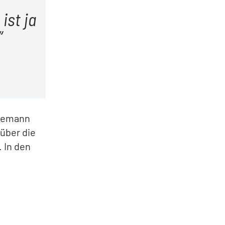
ist ja
 Wiemann
 über die
 In den