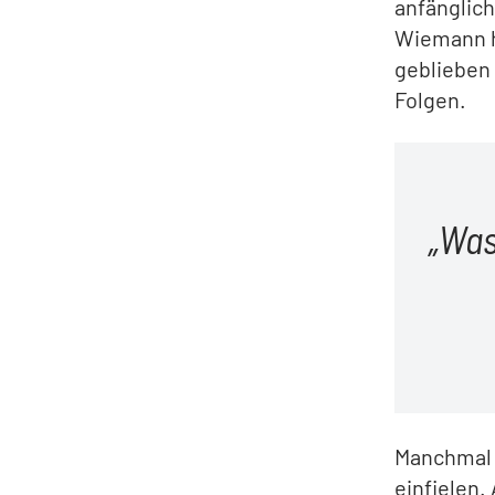
anfänglic
Wiemann he
geblieben 
Folgen.
Was
Manchmal 
einfielen.