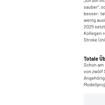
„Ich bin I
sauber“, s
besser: t
wenig ausü
2025 setzt
Kollegen 
Stroke Uni
Totale Üb
Schon am z
von zwölf 
Angehörige
Modellproj