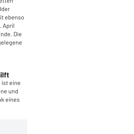
letten
Oder
it ebenso
 April
Ende. Die
tgelegene
ilft
ist eine
ene und
nk eines