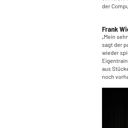
der Comput
Frank Wi
„Mein sehn
sagt der p
wieder spi
Eigentrain
aus Stücke
noch vorh