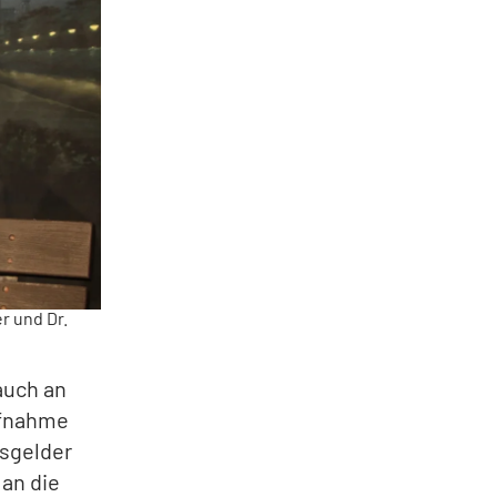
r und Dr.
auch an
ufnahme
tsgelder
 an die