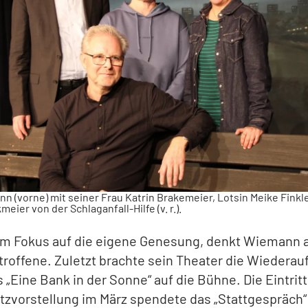
n (vorne) mit seiner Frau Katrin Brakemeier, Lotsin Meike Finkle
meier von der Schlaganfall-Hilfe (v. r.).
lem Fokus auf die eigene Genesung, denkt Wiemann 
troffene. Zuletzt brachte sein Theater die Wiedera
 „Eine Bank in der Sonne“ auf die Bühne. Die Eintrit
tzvorstellung im März spendete das „Stattgespräch“