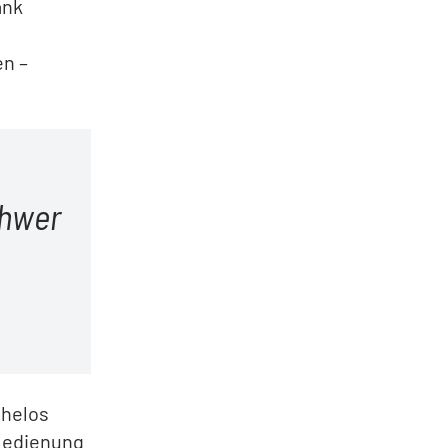
ank
s
en –
chwer
ühelos
 Bedienung