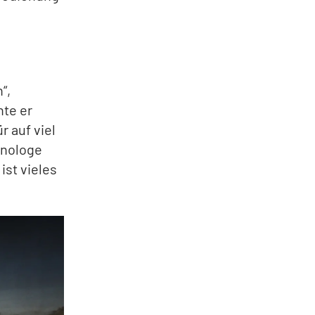
“,
hte er
r auf viel
onologe
ist vieles