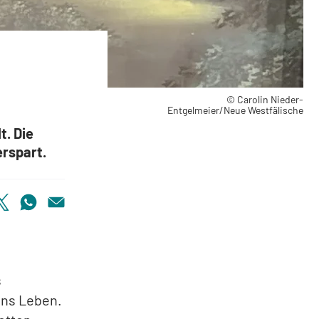
© Carolin Nieder-
Entgelmeier/Neue Westfälische
t. Die
erspart.
s
nns Leben.