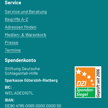
Service
Service und Beratung
Begriffe A–Z
Adressen finden
Medien- & Warenkorb
Presse
Termine
Spendenkonto
Empfänger:
Stiftung Deutsche
Schlaganfall-Hilfe
Bank:
Sparkasse Gütersloh-Rietberg
BIC:
WELADED1GTL
IBAN:
DE80 4785 0065 0000 0000 50