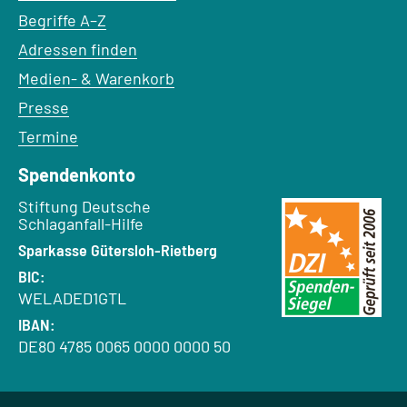
Begriffe A–Z
Adressen finden
Medien- & Warenkorb
Presse
Termine
Spendenkonto
Empfänger:
Stiftung Deutsche
Schlaganfall-Hilfe
Bank:
Sparkasse Gütersloh-Rietberg
BIC:
WELADED1GTL
IBAN:
DE80 4785 0065 0000 0000 50