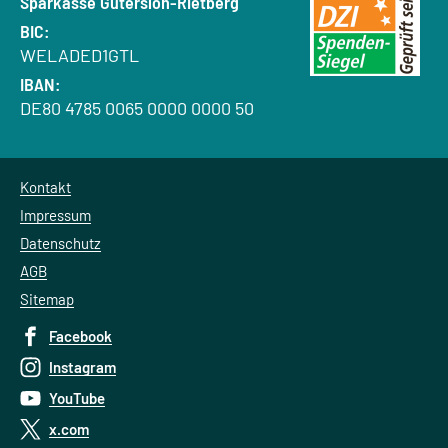
Bank:
Sparkasse Gütersloh-Rietberg
BIC:
WELADED1GTL
IBAN:
DE80 4785 0065 0000 0000 50
Kontakt
Impressum
Datenschutz
AGB
Sitemap
Facebook
Instagram
YouTube
x.com