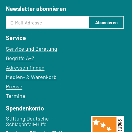
Newsletter abonnieren
E-Mail-Adresse
Abonnieren
Service
Service und Beratung
Begriffe A–Z
Adressen finden
Medien- & Warenkorb
Presse
Termine
Spendenkonto
Empfänger:
Stiftung Deutsche
Schlaganfall-Hilfe