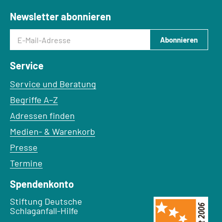
Newsletter abonnieren
E-Mail-Adresse
Abonnieren
Service
Service und Beratung
Begriffe A–Z
Adressen finden
Medien- & Warenkorb
Presse
Termine
Spendenkonto
Empfänger:
Stiftung Deutsche
Schlaganfall-Hilfe