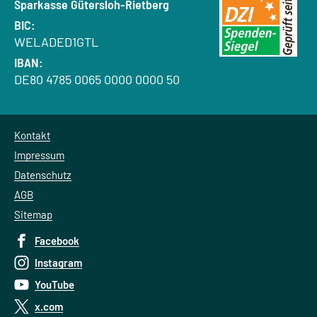
Bank:
Sparkasse Gütersloh-Rietberg
BIC:
WELADED1GTL
IBAN:
DE80 4785 0065 0000 0000 50
Kontakt
Impressum
Datenschutz
AGB
Sitemap
Facebook
Instagram
YouTube
x.com