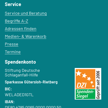
Service
Service und Beratung
Begriffe A–Z
Adressen finden
Medien- & Warenkorb
Presse
Termine
Spendenkonto
Empfänger:
Stiftung Deutsche
Schlaganfall-Hilfe
Bank:
Sparkasse Gütersloh-Rietberg
BIC:
WELADED1GTL
IBAN:
DE80 4785 0065 0000 0000 50