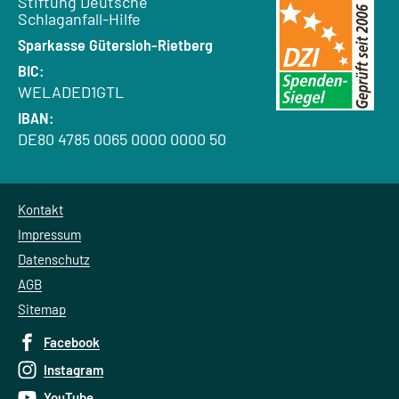
Empfänger:
Stiftung Deutsche
Schlaganfall-Hilfe
Bank:
Sparkasse Gütersloh-Rietberg
BIC:
WELADED1GTL
IBAN:
DE80 4785 0065 0000 0000 50
Kontakt
Impressum
Datenschutz
AGB
Sitemap
Facebook
Instagram
YouTube