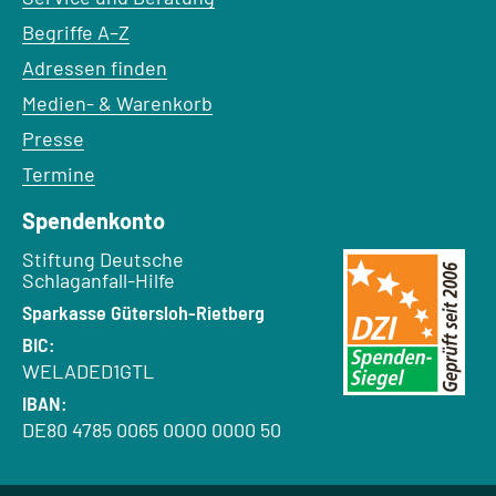
Begriffe A–Z
Adressen finden
Medien- & Warenkorb
Presse
Termine
Spendenkonto
Empfänger:
Stiftung Deutsche
Schlaganfall-Hilfe
Bank:
Sparkasse Gütersloh-Rietberg
BIC:
WELADED1GTL
IBAN:
DE80 4785 0065 0000 0000 50