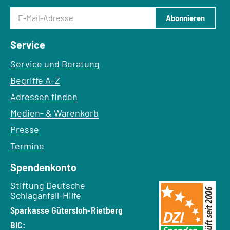
E-Mail-Adresse
Abonnieren
Service
Service und Beratung
Begriffe A–Z
Adressen finden
Medien- & Warenkorb
Presse
Termine
Spendenkonto
Empfänger:
Stiftung Deutsche
Schlaganfall-Hilfe
Bank:
Sparkasse Gütersloh-Rietberg
BIC: