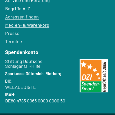
Service und Beratung
Begriffe A–Z
Adressen finden
Medien- & Warenkorb
Presse
Termine
Spendenkonto
Empfänger:
Stiftung Deutsche
Schlaganfall-Hilfe
Bank:
Sparkasse Gütersloh-Rietberg
BIC:
WELADED1GTL
IBAN:
DE80 4785 0065 0000 0000 50