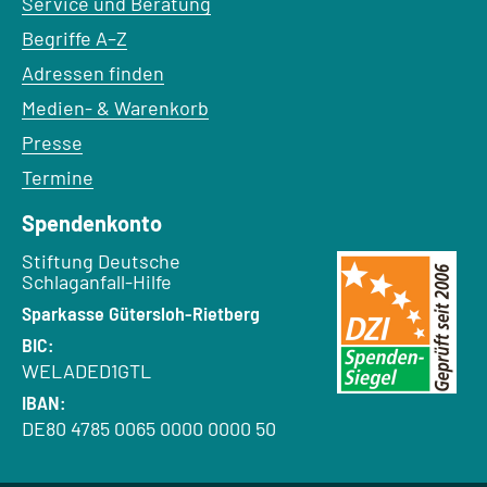
Service und Beratung
Begriffe A–Z
Adressen finden
Medien- & Warenkorb
Presse
Termine
Spendenkonto
Empfänger:
Stiftung Deutsche
Schlaganfall-Hilfe
Bank:
Sparkasse Gütersloh-Rietberg
BIC:
WELADED1GTL
IBAN:
DE80 4785 0065 0000 0000 50