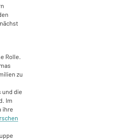
rn
 den
unächst
ne Rolle.
emas
ilien zu
 und die
d. Im
 ihre
erschen
ruppe