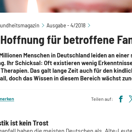
Neue Hoffnung fü
undheitsmagazin
Ausgabe - 4/2018
Hoffnung für betroffene Fam
Millionen Menschen in Deutschland leiden an einer
. Ihr Schicksal: Oft existieren wenig Erkenntniss
herapien. Das galt lange Zeit auch für den kindli
all, doch das Wissen in diesem Bereich wächst zu
 merken
Teilen auf:
stik ist kein Trost
anfall haben die meisten Deutschen als „Alte-Leut