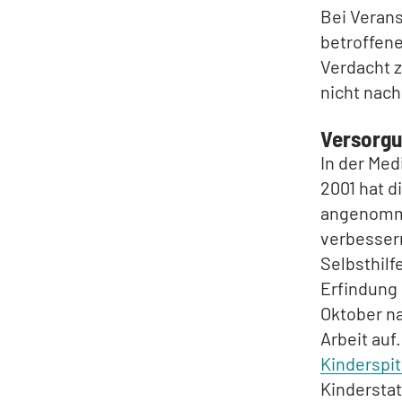
Bei Verans
betroffene
Verdacht z
nicht nac
Versorgu
In der Med
2001 hat d
angenomme
verbesser
Selbsthil
Erfindung 
Oktober n
Arbeit auf
Kinderspit
Kindersta