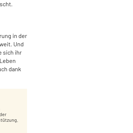
scht.
rung in der
 weit. Und
 sich ihr
 Leben
auch dank
m
 der
stützung.