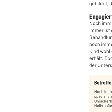
gebildet, 
Engagier
Noch immer
immer ist 
Behandlung
noch immer
Kind wohl 
erhält. Do
der Unter
Betroffe
Noch imme
spezialisi
Unsicherhe
Helfen Sie