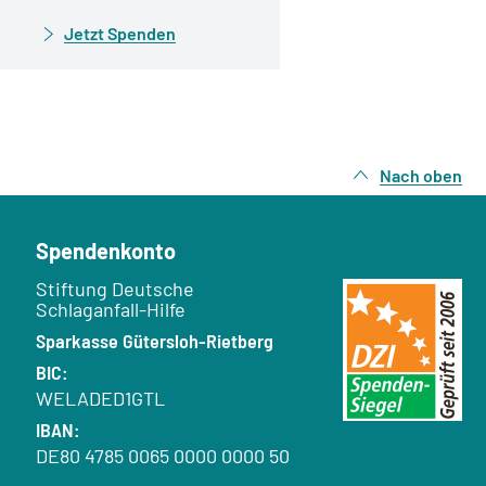
Jetzt Spenden
Nach oben
Spendenkonto
Empfänger:
Stiftung Deutsche
Schlaganfall-Hilfe
Bank:
Sparkasse Gütersloh-Rietberg
BIC:
WELADED1GTL
IBAN:
DE80 4785 0065 0000 0000 50