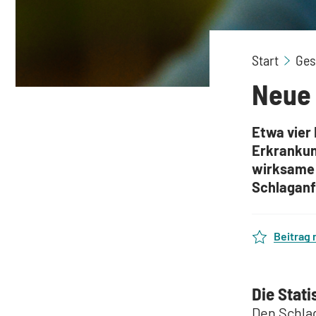
Start
Ges
Neue 
Etwa vier 
Erkrankung
wirksame T
Schlaganf
Beitrag
Die Stati
Den Schlag