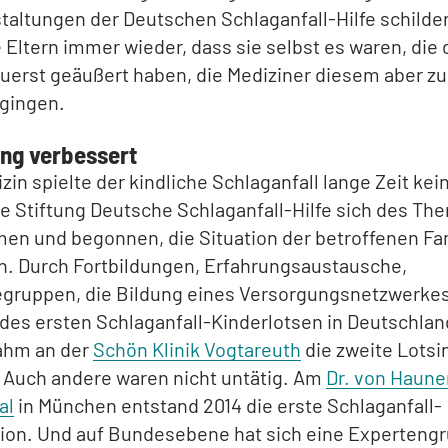
taltungen der Deutschen Schlaganfall-Hilfe schilde
 Eltern immer wieder, dass sie selbst es waren, die
uerst geäußert haben, die Mediziner diesem aber z
hgingen.
ng verbessert
izin spielte der kindliche Schlaganfall lange Zeit kei
ie Stiftung Deutsche Schlaganfall-Hilfe sich des Th
n und begonnen, die Situation der betroffenen Fam
n. Durch Fortbildungen, Erfahrungsaustausche,
fegruppen, die Bildung eines Versorgungsnetzwerkes
des ersten Schlaganfall-Kinderlotsen in Deutschlan
ahm an der
Schön Klinik Vogtareuth
die zweite Lotsin
. Auch andere waren nicht untätig. Am
Dr. von Haun
al
in München entstand 2014 die erste Schlaganfall-
tion. Und auf Bundesebene hat sich eine Experteng