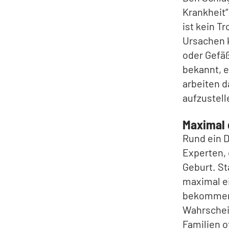
Krankheit“
ist kein T
Ursachen k
oder Gefä
bekannt, e
arbeiten d
aufzustell
Maximal 
Rund ein D
Experten, 
Geburt. St
maximal ei
bekommen.
Wahrschein
Familien o