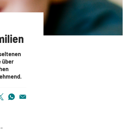
r betroffene Familien
ilien
 seltenen
e über
chen
nehmend.
e-