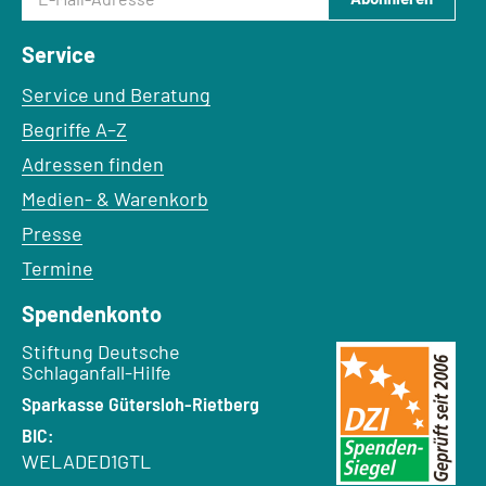
Service
Service und Beratung
Begriffe A–Z
Adressen finden
Medien- & Warenkorb
Presse
Termine
Spendenkonto
Empfänger:
Stiftung Deutsche
Schlaganfall-Hilfe
Bank:
Sparkasse Gütersloh-Rietberg
BIC:
WELADED1GTL