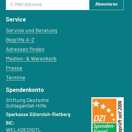
Abonnieren
Service
Service und Beratung
Begriffe A–Z
Adressen finden
Medien- & Warenkorb
Presse
Termine
Spendenkonto
Empfänger:
Stiftung Deutsche
Schlaganfall-Hilfe
Bank:
Sparkasse Gütersloh-Rietberg
BIC:
WELADED1GTL