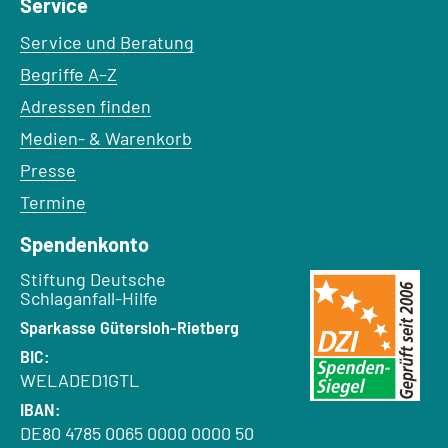
Service
Service und Beratung
Begriffe A–Z
Adressen finden
Medien- & Warenkorb
Presse
Termine
Spendenkonto
Empfänger:
Stiftung Deutsche
Schlaganfall-Hilfe
Bank:
Sparkasse Gütersloh-Rietberg
BIC:
WELADED1GTL
IBAN:
DE80 4785 0065 0000 0000 50