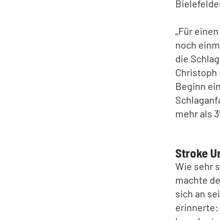
Bielefelde
„Für einen
noch einma
die Schlag
Christoph 
Beginn ein
Schlaganfa
mehr als 3
Stroke Un
Wie sehr s
machte der
sich an se
erinnerte: