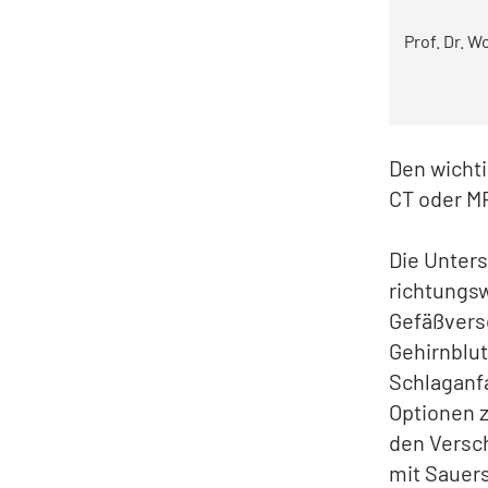
Prof. Dr. W
Den wicht
CT oder M
Die Unters
richtungsw
Gefäßversc
Gehirnblu
Schlaganf
Optionen z
den Versch
mit Sauers