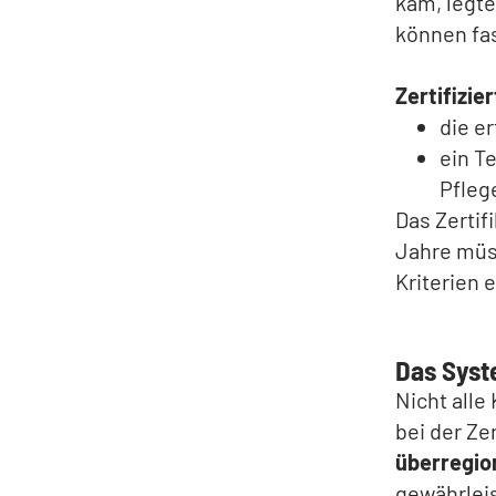
kam, legte
können fas
Zertifizie
die e
ein T
Pfleg
Das Zertif
Jahre müss
Kriterien e
Das Syst
Nicht alle
bei der Ze
überregio
gewährleis