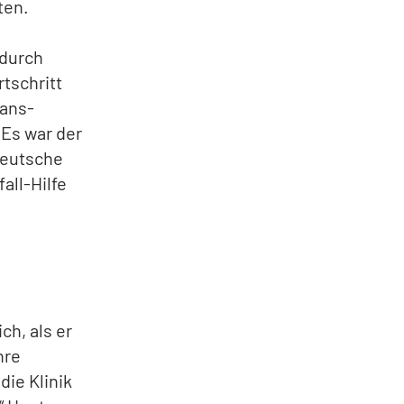
ten.
adurch
rtschritt
Hans-
 Es war der
Deutsche
all-Hilfe
ch, als er
hre
die Klinik