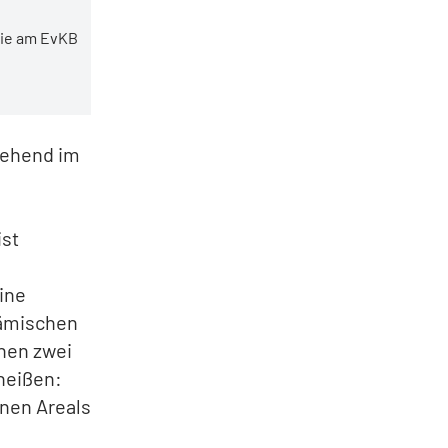
ogie am EvKB
gehend im
ist
ine
hämischen
hen zwei
 heißen:
enen Areals