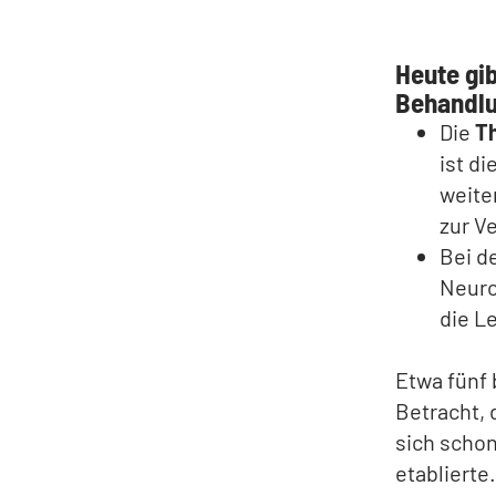
Heute gi
Behandl
Die
T
ist d
weite
zur V
Bei d
Neuro
die Le
Etwa fünf 
Betracht, 
sich schon
etabliert