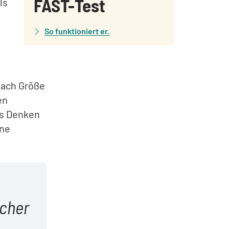
FAST-Test
ls
So funktioniert er.
nach Größe
en
as Denken
ine
lcher