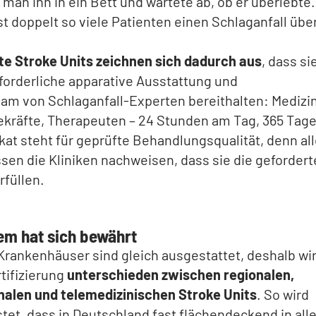
 man ihn in ein Bett und wartete ab, ob er überlebte
t doppelt so viele Patienten einen Schlaganfall übe
rte Stroke Units zeichnen sich dadurch aus
, dass si
rforderliche apparative Ausstattung und
eam von Schlaganfall-Experten bereithalten: Medizin
ekräfte, Therapeuten – 24 Stunden am Tag, 365 Tage
ikat steht für geprüfte Behandlungsqualität, denn all
en die Kliniken nachweisen, dass sie die geforder
rfüllen.
em hat sich bewährt
 Krankenhäuser sind gleich ausgestattet, deshalb wi
rtifizierung
unterschieden zwischen regionalen,
nalen und telemedizinischen Stroke Units
. So wird
tet, dass in Deutschland fast flächendeckend in all