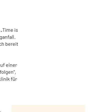
 „Time is
ganfall.
h bereit
uf einer
folgen“,
linik für