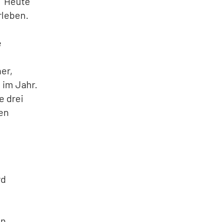
.“ Heute
rleben.
e
er,
 im Jahr.
e drei
ten
rd
en