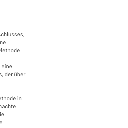
schlusses,
ine
 Methode
 eine
s, der über
ethode in
 machte
ie
e