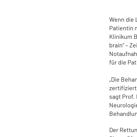
Wenn die L
Patientin 
Klinikum B
brain“ – Z
Notaufnah
für die Pat
„Die Behan
zertifizier
sagt Prof.
Neurologie
Behandlung
Der Rettun