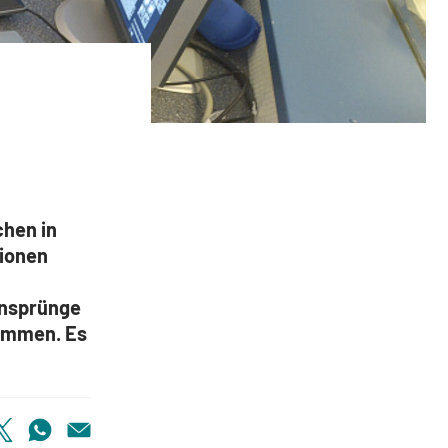
orgung
chen in
lionen
ensprünge
nommen. Es