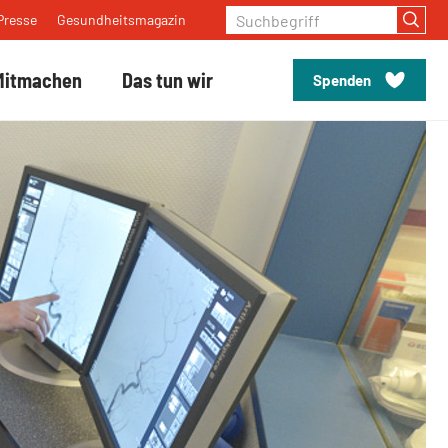
Suchbegriff
Presse
Gesundheitsmagazin
Mitmachen
Das tun wir
Spenden