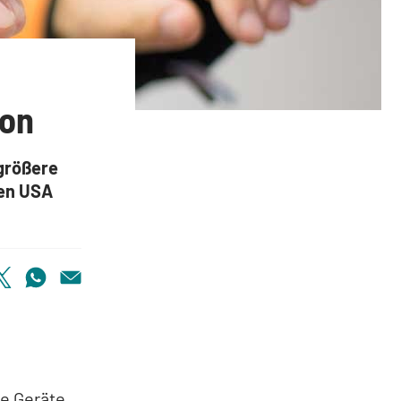
ion
größere
den USA
me Geräte.