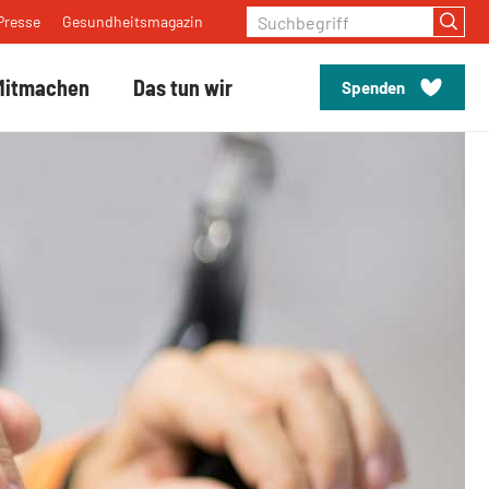
Suchbegriff
Presse
Gesundheitsmagazin
Mitmachen
Das tun wir
Spenden