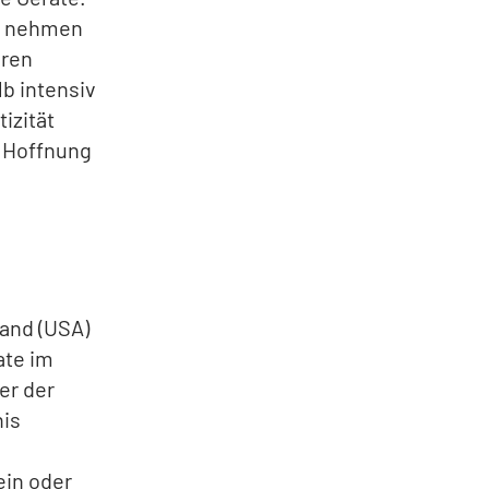
n, nehmen
eren
b intensiv
izität
. Hoffnung
land (USA)
ate im
er der
nis
ein oder