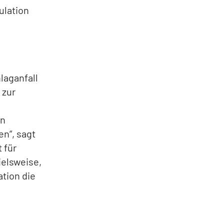
ulation
laganfall
 zur
en
en“, sagt
 für
ielsweise,
ation die