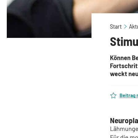
Start
Akt
Stimu
Können Be
Fortschrit
weckt neu
Beitrag
Neuroplas
Lähmungen
Für die mo