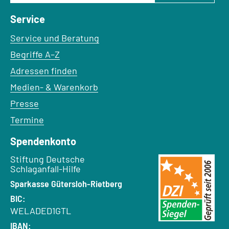
Service
Service und Beratung
Begriffe A–Z
Adressen finden
Medien- & Warenkorb
Presse
Termine
Spendenkonto
Empfänger:
Stiftung Deutsche
Schlaganfall-Hilfe
Bank:
Sparkasse Gütersloh-Rietberg
BIC:
WELADED1GTL
IBAN: