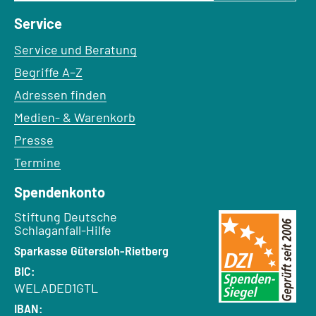
Service
Service und Beratung
Begriffe A–Z
Adressen finden
Medien- & Warenkorb
Presse
Termine
Spendenkonto
Empfänger:
Stiftung Deutsche
Schlaganfall-Hilfe
Bank:
Sparkasse Gütersloh-Rietberg
BIC:
WELADED1GTL
IBAN: