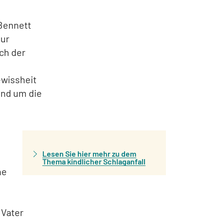
 Bennett
nur
ch der
ewissheit
und um die
Lesen Sie hier mehr zu dem
Thema kindlicher Schlaganfall
he
 Vater