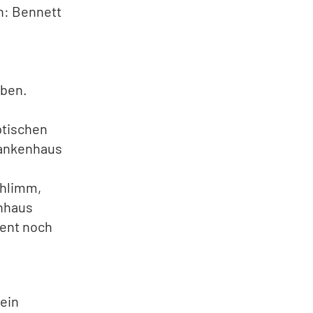
on: Bennett
g
eben.
ptischen
rankenhaus
chlimm,
nhaus
ment noch
 ein