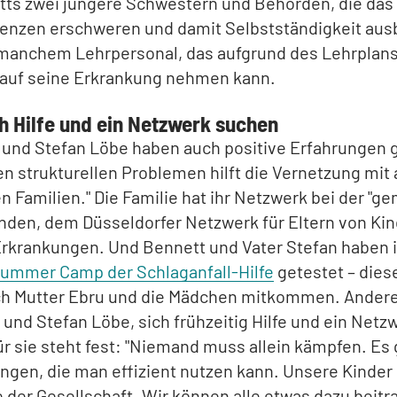
ts zwei jüngere Schwestern und Behörden, die das 
tenzen erschweren und damit Selbstständigkeit au
u manchem Lehrpersonal, das aufgrund des Lehrplan
 auf seine Erkrankung nehmen kann.
ch Hilfe und ein Netzwerk suchen
 und Stefan Löbe haben auch positive Erfahrungen
en strukturellen Problemen hilft die Vernetzung mit
n Familien." Die Familie hat ihr Netzwerk bei der "g
nden, dem Düsseldorfer Netzwerk für Eltern von Kin
Erkrankungen. Und Bennett und Vater Stefan haben i
ummer Camp der Schlaganfall-Hilfe
getestet – dies
ch Mutter Ebru und die Mädchen mitkommen. Andere
 und Stefan Löbe, sich frühzeitig Hilfe und ein Netz
r sie steht fest: "Niemand muss allein kämpfen. Es
ngen, die man effizient nutzen kann. Unsere Kinder
te der Gesellschaft. Wir können alle etwas dazu beitr