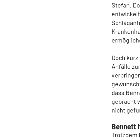
Stefan. Do
entwickelt
Schlaganfa
Krankenha
ermöglich
Doch kurz 
Anfälle z
verbringe
gewünschte
dass Benn
gebracht 
nicht gef
Bennett h
Trotzdem h