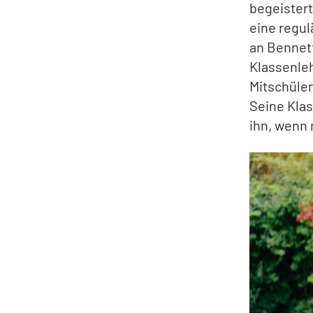
begeistert
eine regul
an Bennett
Klassenleh
Mitschüler
Seine Kla
ihn, wenn 