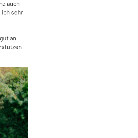
enz auch
 ich sehr
d
gut an.
rstützen