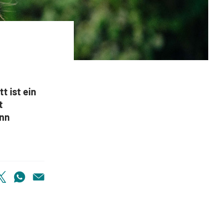
t ist ein
t
enn