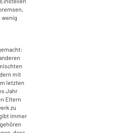
Einstellen
sbremsen,
s wenig
 gemacht:
 anderen
emischten
dern mit
m letzten
es Jahr
n Eltern
werk zu
 gibt immer
 gehören
agen, dass