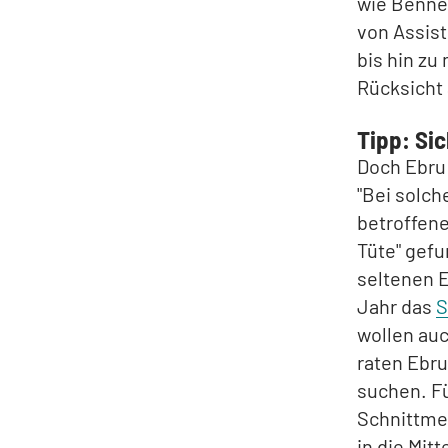
wie Bennet
von Assis
bis hin z
Rücksicht
Tipp: Si
Doch Ebru
"Bei solch
betroffene
Tüte" gefu
seltenen 
Jahr das
S
wollen au
raten Ebru
suchen. Fü
Schnittme
in die Mit