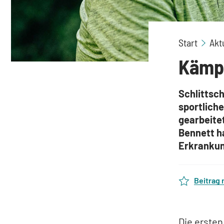
Start
Akt
Kämpf
Schlittsch
sportliche
gearbeitet
Bennett ha
Erkrankun
Beitrag
Die erste