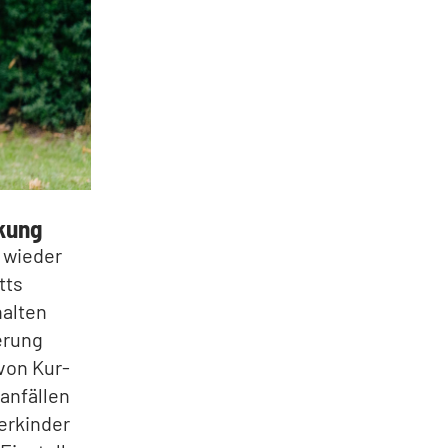
kung
r wieder
tts
halten
erung
 von Kur-
anfällen
erkinder