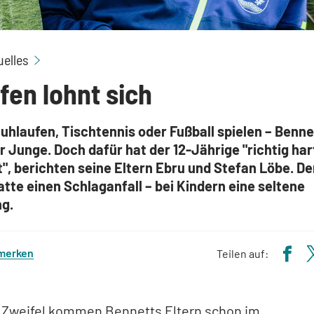
Kämpfen lohnt sich
uelles
en lohnt sich
uhlaufen, Tischtennis oder Fußball spielen – Bennet
r Junge. Doch dafür hat der 12-Jährige "richtig har
", berichten seine Eltern Ebru und Stefan Löbe. D
tte einen Schlaganfall – bei Kindern eine seltene
g.
 merken
Teilen auf:
n Zweifel kommen Bennetts Eltern schon im