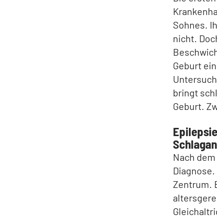
Krankenha
Sohnes. I
nicht. Doc
Beschwich
Geburt ein
Untersuchu
bringt sch
Geburt. Zw
Epilepsie
Schlagan
Nach dem e
Diagnose. 
Zentrum. B
altersgere
Gleichaltr