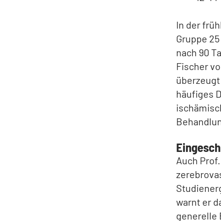
In der frü
Gruppe 25 
nach 90 Ta
Fischer vo
überzeugt:
häufiges 
ischämisch
Behandlun
Eingesch
Auch Prof.
zerebrovas
Studienerg
warnt er d
generelle 