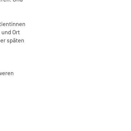
tientinnen
 und Ort
er späten
hweren