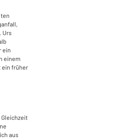
lten
anfall,
. Urs
alb
r ein
ch einem
 ein früher
 Gleichzeit
ine
ich aus