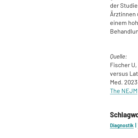
der Studie
Ärztinnen 
einem hohe
Behandlun
Quelle:
Fischer U,
versus Late
Med. 2023
The NEJM
Schlagw
Diagnostik