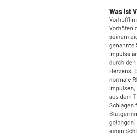
Was ist 
Vorhofflim
Vorhöfen 
seinem eig
genannte S
Impulse a
durch den 
Herzens. B
normale R
Impulsen, 
aus dem Ta
Schlagen 
Blutgerinn
gelangen. 
einen Schl