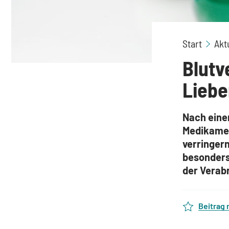
Start
Akt
Blutv
Liebe
Nach eine
Medikamen
verringern
besonders 
der Verab
Beitrag