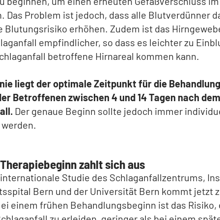
zu beginnen, um einen erneuten Gefäßverschluss im
. Das Problem ist jedoch, dass alle Blutverdünner d
e Blutungsrisiko erhöhen. Zudem ist das Hirngeweb
aganfall empfindlicher, so dass es leichter zu Einb
chlaganfall betroffene Hirnareal kommen kann.
inie liegt der optimale Zeitpunkt für die Behandlung
der Betroffenen zwischen 4 und 14 Tagen nach de
ll.
Der genaue Beginn sollte jedoch immer individu
t werden.
 Therapiebeginn zahlt sich aus
internationale Studie des Schlaganfallzentrums, Inse
tsspital Bern und der Universität Bern kommt jetzt
ei einem frühen Behandlungsbeginn ist das Risiko,
chlaganfall zu erleiden, geringer als bei einem spät