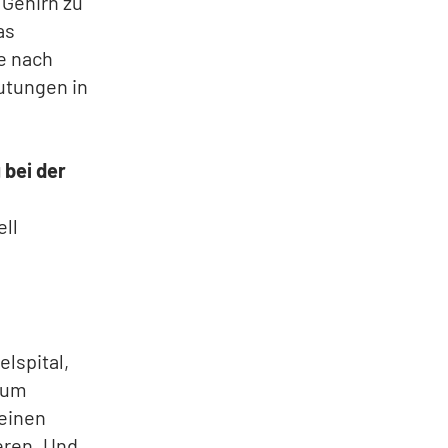
 Gehirn zu
as
e nach
lutungen in
 bei der
m
ell
lspital,
 zum
 einen
eren. Und