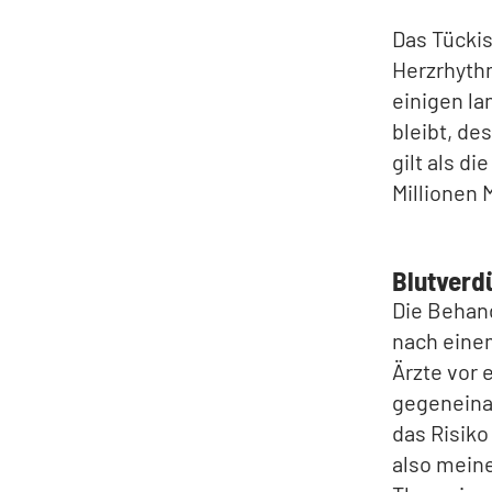
Das Tückis
Herzrhyth
einigen la
bleibt, de
gilt als d
Millionen 
Blutverd
Die Behan
nach eine
Ärzte vor 
gegeneina
das Risiko
also mein