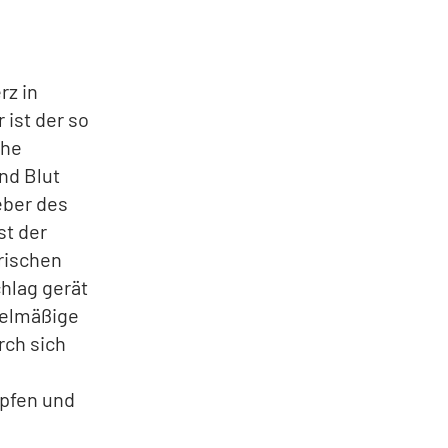
rz in
 ist der so
che
nd Blut
eber des
st der
rischen
chlag gerät
gelmäßige
rch sich
n
opfen und