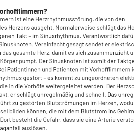
Vorhofflimmern?
mern ist eine Herzrhythmusstörung, die von den
des Herzens ausgeht. Normalerweise schlägt das He
enen Takt – im Sinusrhythmus. Verantwortlich dafür
inusknoten. Vereinfacht gesagt sendet er elektris
n das gesamte Herz, damit es sich zusammenzieht u
Körper pumpt. Der Sinusknoten ist somit der Taktg
ei Patientinnen und Patienten mit Vorhofflimmern i
hythmus gestört – es kommt zu ungeordneten elekt
die in die Vorhöfe weitergeleitet werden. Der Herzs
kt, er schlägt unregelmäßig und schnell. Das unre
führt zu gestörten Blutströmungen im Herzen, wodu
sel bilden können, die mit dem Blutstrom ins Gehir
Dort besteht die Gefahr, dass sie eine Arterie verst
aganfall auslösen.