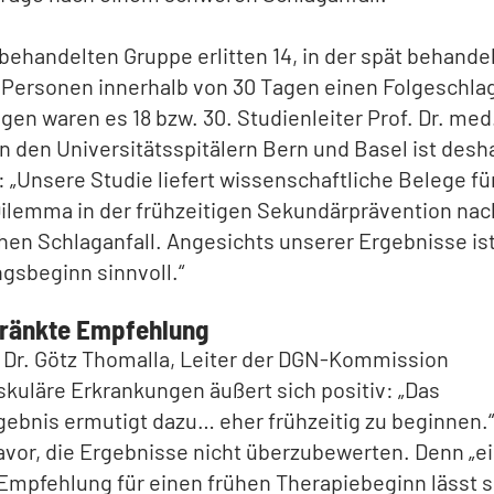
hbehandelten Gruppe erlitten 14, in der spät behande
Personen innerhalb von 30 Tagen einen Folgeschlag
gen waren es 18 bzw. 30. Studienleiter Prof. Dr. med
n den Universitätsspitälern Bern und Basel ist desh
 „Unsere Studie liefert wissenschaftliche Belege fü
Dilemma in der frühzeitigen Sekundärprävention na
en Schlaganfall. Angesichts unserer Ergebnisse ist
gsbeginn sinnvoll.“
ränkte Empfehlung
 Dr. Götz Thomalla, Leiter der DGN-Kommission
kuläre Erkrankungen äußert sich positiv: „Das
ebnis ermutigt dazu… eher frühzeitig zu beginnen.“
avor, die Ergebnisse nicht überzubewerten. Denn „e
Empfehlung für einen frühen Therapiebeginn lässt s