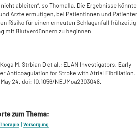
 nicht ableiten“, so Thomalla. Die Ergebnisse könnt
und Ärzte ermutigen, bei Patientinnen und Patiente
n Risiko für einen erneuten Schlaganfall frühzeitig
g mit Blutverdünnern zu beginnen.
 Koga M, Strbian D et al.; ELAN Investigators. Early
r Anticoagulation for Stroke with Atrial Fibrillation.
 May 24. doi: 10.1056/NEJMoa2303048.
orte zum Thema:
Therapie
Versorgung