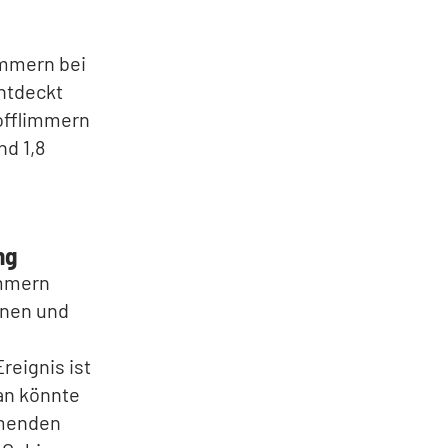
immern bei
entdeckt
hofflimmern
nd 1,8
ng
immern
nnen und
eignis ist
an könnte
mmenden