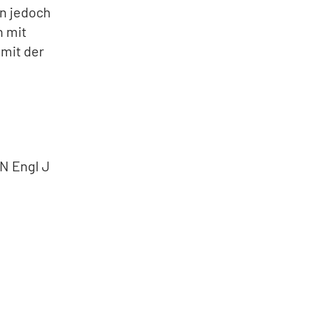
en jedoch
n mit
 mit der
 N Engl J