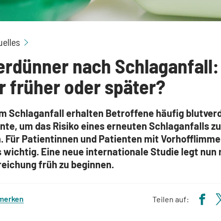
Blutverdünner nach Schlaganfall: Lieber früher o
uelles
erdünner nach Schlaganfall:
r früher oder später?
m Schlaganfall erhalten Betroffene häufig blutve
te, um das Risiko eines erneuten Schlaganfalls zu
. Für Patientinnen und Patienten mit Vorhofflimmer
wichtig. Eine neue internationale Studie legt nun 
reichung früh zu beginnen.
 merken
Teilen auf: