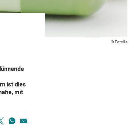
der später?
© Fotolia
rdünnende
n ist dies
nahe, mit