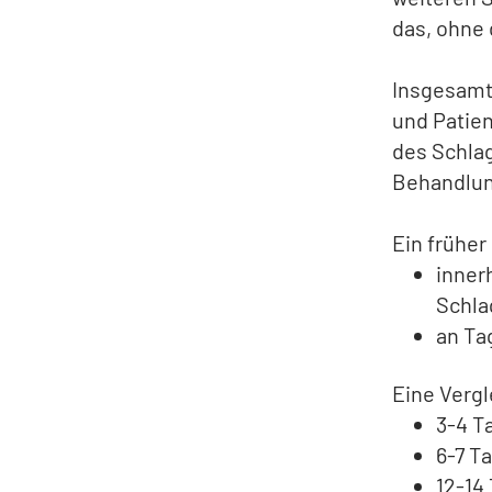
das, ohne 
Insgesamt
und Patien
des Schla
Behandlun
Ein früher
inner
Schla
an Ta
Eine Vergl
3-4 T
6-7 T
12-14