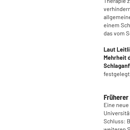
Therapie 
verhindern
allgemein
einem Schl
das vom S
Laut Leitl
Mehrheit 
Schlaganfa
festgeleg
Früherer
Eine neue 
Universitä
Schluss: B
weiteren S