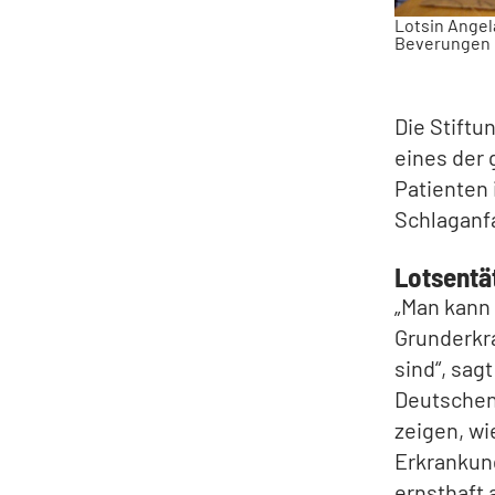
Lotsin Angel
Beverungen e
Die Stiftu
eines der 
Patienten
Schlaganfa
Lotsentät
„Man kann
Grunderkra
sind“, sag
Deutschen 
zeigen, wi
Erkrankung
ernsthaft 