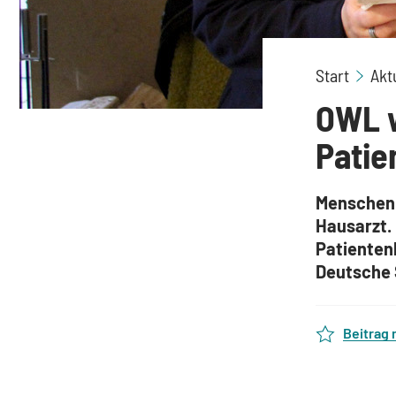
Start
Akt
OWL w
Patie
Menschen 
Hausarzt.
Patientenl
Deutsche S
Beitrag