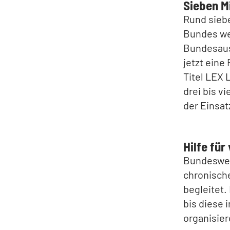
Sieben M
Rund sieb
Bundes we
Bundesauss
jetzt eine
Titel LEX
drei bis v
der Einsat
Hilfe fü
Bundeswei
chronisch
begleitet.
bis diese 
organisier