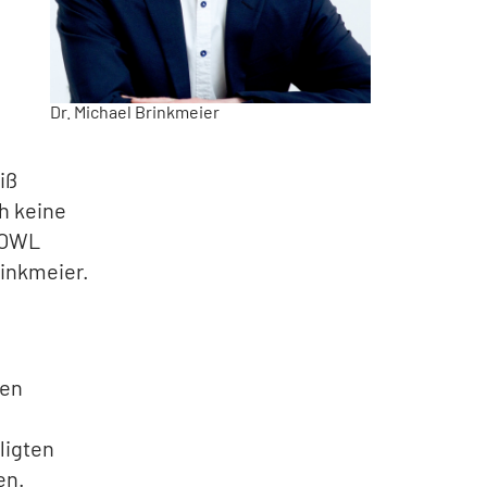
Dr. Michael Brinkmeier
iß
h keine
 OWL
inkmeier.
ren
ligten
en.