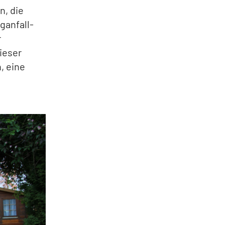
n, die
ganfall-
r
dieser
n, eine