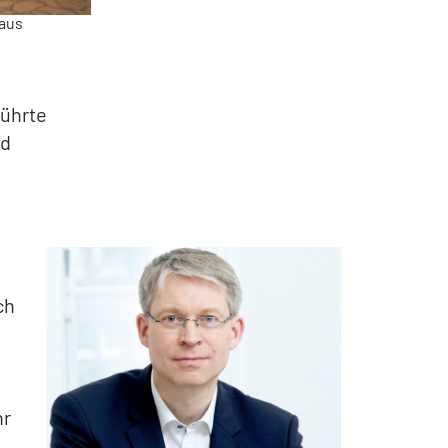
 aus
führte
nd
ch
hr