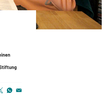
einen
l
Stiftung