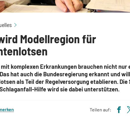
OWL wird Modellregion für Patientenlotsen
uelles
ird Modellregion für
ntenlotsen
mit komplexen Erkrankungen brauchen nicht nur 
 Das hat auch die Bundesregierung erkannt und wil
otsen als Teil der Regelversorgung etablieren. Die 
chlaganfall-Hilfe wird sie dabei unterstützen.
 merken
Teilen auf: