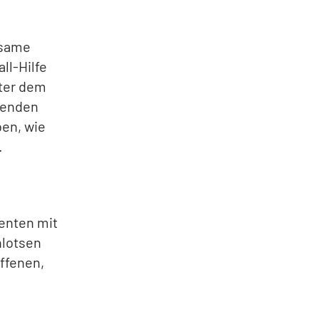
nsame
ll-Hilfe
nter dem
menden
ben, wie
.
enten mit
nlotsen
offenen,