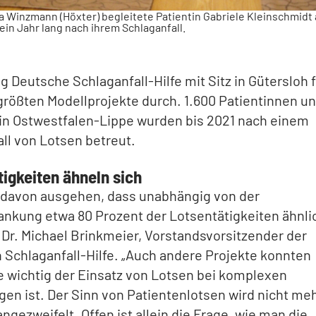
a Winzmann (Höxter) begleitete Patientin Gabriele Kleinschmidt
in Jahr lang nach ihrem Schlaganfall.
ng Deutsche Schlaganfall-Hilfe mit Sitz in Gütersloh 
größten Modellprojekte durch. 1.600 Patientinnen u
 in Ostwestfalen-Lippe wurden bis 2021 nach einem
ll von Lotsen betreut.
igkeiten ähneln sich
 davon ausgehen, dass unabhängig von der
nkung etwa 80 Prozent der Lotsentätigkeiten ähnli
t Dr. Michael Brinkmeier, Vorstandsvorsitzender der
Schlaganfall-Hilfe. „Auch andere Projekte konnten
e wichtig der Einsatz von Lotsen bei komplexen
en ist. Der Sinn von Patientenlotsen wird nicht me
angezweifelt. Offen ist allein die Frage, wie man die