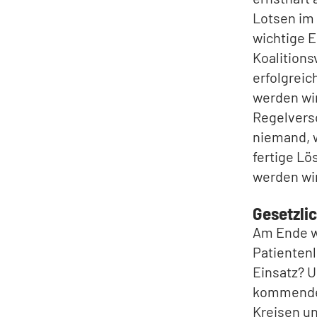
Lotsen im 
wichtige E
Koalitions
erfolgreic
werden wir
Regelvers
niemand, w
fertige L
werden wi
Gesetzli
Am Ende w
Patientenl
Einsatz? 
kommenden 
Kreisen un