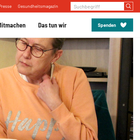
Suchbegriff
Presse
Gesundheitsmagazin
Mitmachen
Das tun wir
Spenden