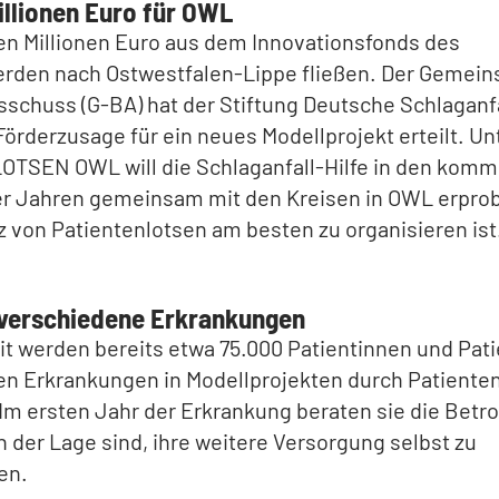
illionen Euro für OWL
en Millionen Euro aus dem Innovationsfonds des
rden nach Ostwestfalen-Lippe fließen. Der Gemei
chuss (G-BA) hat der Stiftung Deutsche Schlaganfa
 Förderzusage für ein neues Modellprojekt erteilt. U
 LOTSEN OWL will die Schlaganfall-Hilfe in den kom
ier Jahren gemeinsam mit den Kreisen in OWL erpro
z von Patientenlotsen am besten zu organisieren ist
r verschiedene Erkrankungen
t werden bereits etwa 75.000 Patientinnen und Pati
en Erkrankungen in Modellprojekten durch Patiente
 Im ersten Jahr der Erkrankung beraten sie die Betr
in der Lage sind, ihre weitere Versorgung selbst zu
en.