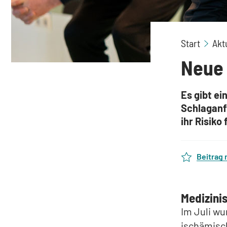
Start
Akt
Neue 
Es gibt ei
Schlaganfä
ihr Risiko
Beitrag
Medizini
Im Juli wu
ischämisch