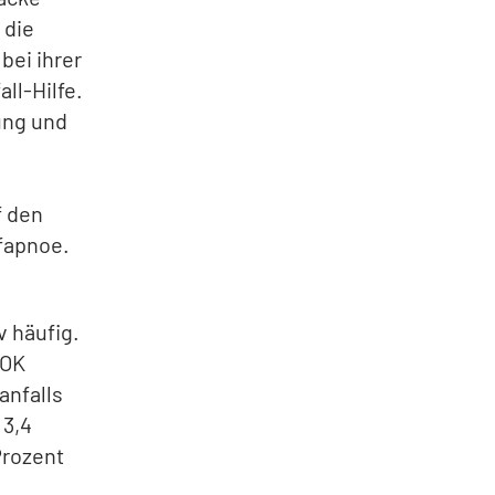
 die
bei ihrer
ll-Hilfe.
ung und
f den
afapnoe.
v häufig.
AOK
anfalls
 3,4
Prozent