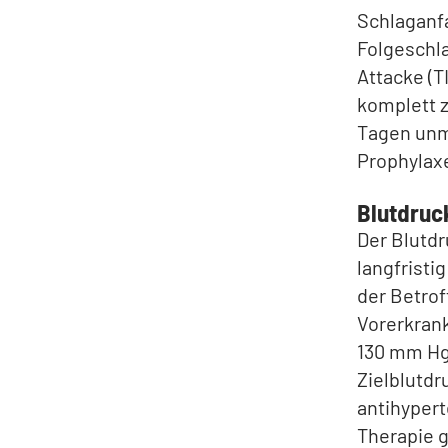
Schlaganfa
Folgeschla
Attacke (T
komplett z
Tagen unmi
Prophylax
Blutdruc
Der Blutdr
langfristi
der Betrof
Vorerkrank
130 mm Hg
Zielblutdr
antihypert
Therapie g