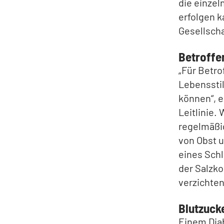
die einzel
erfolgen k
Gesellscha
Betroffe
„Für Betro
Lebensstil
können“, e
Leitlinie. 
regelmäßig
von Obst 
eines Schl
der Salzko
verzichte
Blutzucke
Einem Diab