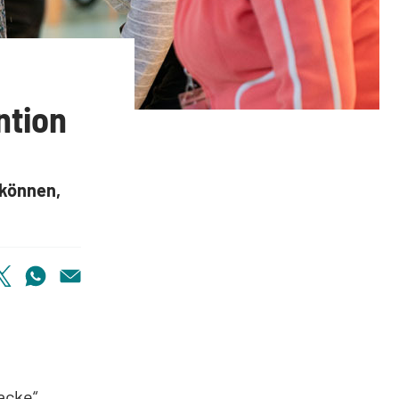
ntion
 können,
acke“