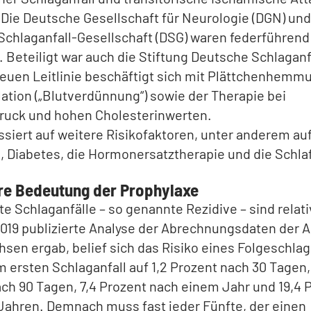
. Die Deutsche Gesellschaft für Neurologie (DGN) und
chlaganfall-Gesellschaft (DSG) waren federführend 
. Beteiligt war auch die Stiftung Deutsche Schlaganfa
 neuen Leitlinie beschäftigt sich mit Plättchenhemm
ation („Blutverdünnung“) sowie der Therapie bei
ruck und hohen Cholesterinwerten.
ussiert auf weitere Risikofaktoren, unter anderem au
, Diabetes, die Hormonersatztherapie und die Schl
e Bedeutung der Prophylaxe
e Schlaganfälle – so genannte Rezidive – sind relati
019 publizierte Analyse der Abrechnungsdaten der 
sen ergab, belief sich das Risiko eines Folgeschlag
 ersten Schlaganfall auf 1,2 Prozent nach 30 Tagen,
ch 90 Tagen, 7,4 Prozent nach einem Jahr und 19,4 
Jahren. Demnach muss fast jeder Fünfte, der einen