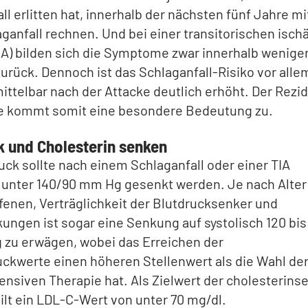
ll erlitten hat, innerhalb der nächsten fünf Jahre m
ganfall rechnen. Und bei einer transitorischen isc
IA) bilden sich die Symptome zwar innerhalb wenige
urück. Dennoch ist das Schlaganfall-Risiko vor alle
ttelbar nach der Attacke deutlich erhöht. Der Rezid
e kommt somit eine besondere Bedeutung zu.
k und Cholesterin senken
uck sollte nach einem Schlaganfall oder einer TIA
g unter 140/90 mm Hg gesenkt werden. Je nach Alter
fenen, Verträglichkeit der Blutdrucksenker und
ungen ist sogar eine Senkung auf systolisch 120 bis
 zu erwägen, wobei das Erreichen der
uckwerte einen höheren Stellenwert als die Wahl de
ensiven Therapie hat. Als Zielwert der cholesterin
ilt ein LDL-C-Wert von unter 70 mg/dl.