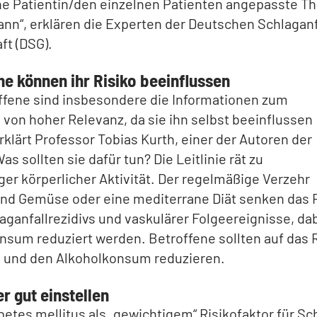
ne Patientin/den einzelnen Patienten angepasste T
ann“, erklären die Experten der Deutschen Schlaganf
ft (DSG).
ne können ihr Risiko beeinflussen
ffene sind insbesondere die Informationen zum
 von hoher Relevanz, da sie ihn selbst beeinflussen
rklärt Professor Tobias Kurth, einer der Autoren der
Was sollten sie dafür tun? Die Leitlinie rät zu
er körperlicher Aktivität. Der regelmäßige Verzehr
und Gemüse oder eine mediterrane Diät senken das 
aganfallrezidivs und vaskulärer Folgeereignisse, dab
nsum reduziert werden. Betroffene sollten auf das
n und den Alkoholkonsum reduzieren.
r gut einstellen
etes mellitus als „gewichtigem“ Risikofaktor für Sc