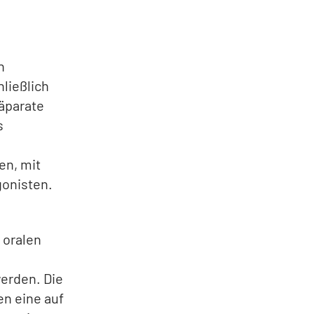
n
hließlich
räparate
s
en, mit
gonisten.
 oralen
erden. Die
en eine auf