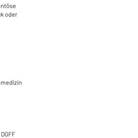
entöse
ck oder
nmedizin
n DGFF