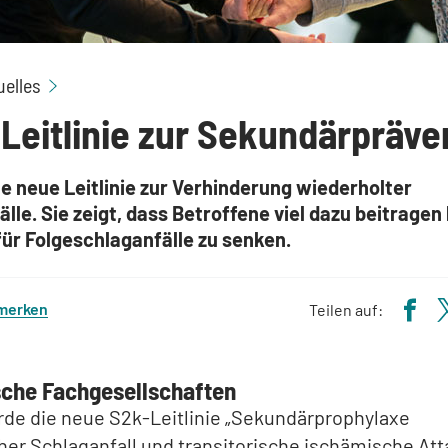
Neue Leitlinie zur Sekundärprävention
uelles
Leitlinie zur Sekundärpräve
ne neue Leitlinie zur Verhinderung wiederholter
lle. Sie zeigt, dass Betroffene viel dazu beitragen
 für Folgeschlaganfälle zu senken.
 merken
Teilen auf:
sche Fachgesellschaften
rde die neue S2k-Leitlinie „Sekundärprophylaxe
er Schlaganfall und transitorische ischämische Att