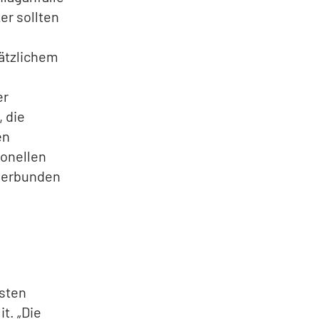
er sollten
sätzlichem
er
 die
en
monellen
 verbunden
isten
t. „Die