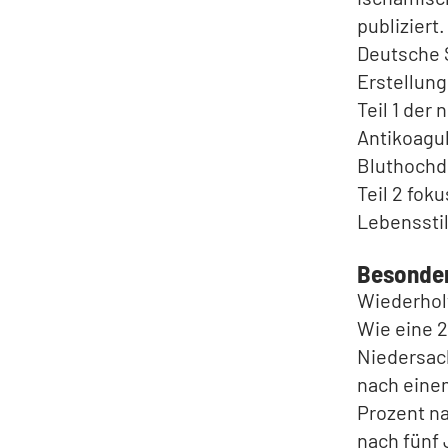
publiziert
Deutsche S
Erstellung
Teil 1 der
Antikoagul
Bluthochd
Teil 2 fok
Lebensstil
Besonder
Wiederholt
Wie eine 2
Niedersach
nach einem
Prozent na
nach fünf 