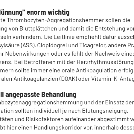
dünnung" enorm wichtig
te Thrombozyten-Aggregationshemmer sollen die
ng von Bluttplättchen und damit die Entstehung vo
seln verhindern. Die Leitlinie empfiehlt dafür aussc
cylsäure (ASS), Clopidogrel und Ticagrelor, andere P
r Nebenwirkungen oder es fehlt der Nachweis eine
zens. Bei Betroffenen mit der Herzrhythmusstörung
mern sollte immer eine orale Antikoagulation erfolg
ralen Antikoagulanzien (DOAK) oder Vitamin-K-Anta
ell angepasste Behandlung
mbozytenaggregationshemmung und der Einsatz der
ation sollten individuell je nach Blutungsneigung,
täten und Risikofaktoren aufeinander abgestimmt w
gibt hier einen Handlungskorridor vor, innerhalb dess