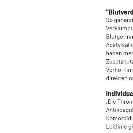
"Blutver
So genann
Verklumpu
Blutgerinn
Acetylsali
haben meh
Zusatznut
Vorhofflim
direkten o
Individu
„Die Thro
Antikoagul
Komorbidi
Leitlinie 