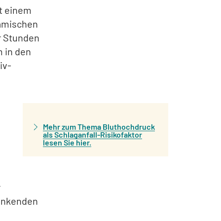
it einem
hämischen
r Stunden
m in den
iv-
Mehr zum Thema Bluthochdruck
als Schlaganfall-Risikofaktor
lesen Sie hier.
r
senkenden