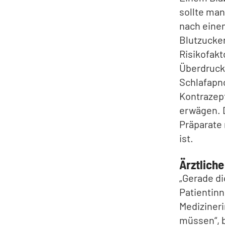
sollte man
nach einem
Blutzucker
Risikofakt
Überdruck
Schlafapno
Kontrazep
erwägen. D
Präparate 
ist.
Ärztlich
„Gerade di
Patientinn
Mediziner
müssen“, b