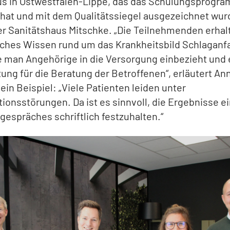
us in Ostwestfalen-Lippe, das das Schulungsprogr
 hat und mit dem Qualitätssiegel ausgezeichnet wurd
r Sanitätshaus Mitschke. „Die Teilnehmenden erhal
hes Wissen rund um das Krankheitsbild Schlaganfal
e man Angehörige in die Versorgung einbezieht und 
tung für die Beratung der Betroffenen“, erläutert An
ein Beispiel: „Viele Patienten leiden unter
ionsstörungen. Da ist es sinnvoll, die Ergebnisse e
espräches schriftlich festzuhalten.“