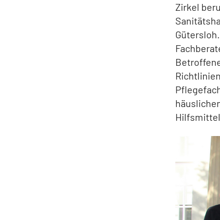
Zirkel ber
Sanitätsha
Gütersloh.
Fachberate
Betroffen
Richtlinie
Pflegefach
häusliche
Hilfsmitte