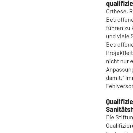
qualifiz
Orthese, R
Betroffene
führen zu 
und viele 
Betroffene
Projektlei
nicht nur 
Anpassung 
damit.“ I
Fehlverso
Qualifiz
Sanitäts
Die Stiftu
Qualifizie