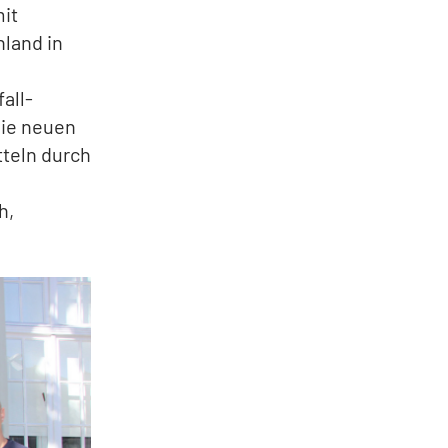
mit
hland in
all-
die neuen
tteln durch
h,