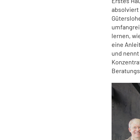
Erstes Ha
absolviert
Güterslohe
umfangreic
lernen, wi
eine Anlei
und nennt 
Konzentrat
Beratungsg