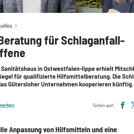
Gute Beratung für Schlaganfall-Betroffene
uelles
Beratung für Schlaganfall-
ffene
 Sanitätshaus in Ostwestfalen-lippe erhielt Mitsch
iegel für qualifizierte Hilfsmittelberatung. Die Sch
 das Gütersloher Unternehmen kooperieren künftig.
 merken
Teilen auf:
lle Anpassung von Hilfsmitteln und eine