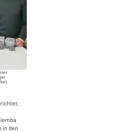
eier
gel
ke).
richtet,
 Ziemba
 in den