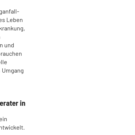
ganfall-
les Leben
rkrankung,
n
in und
 brauchen
lle
im Umgang
erater in
ein
ntwickelt.