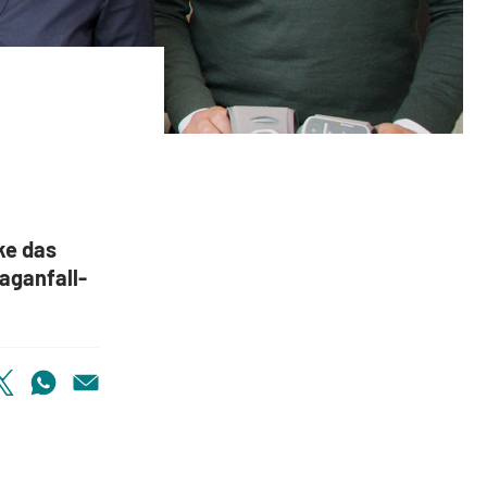
ke das
laganfall-