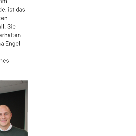
amm
e, ist das
ten
l. Sie
erhalten
na Engel
ines