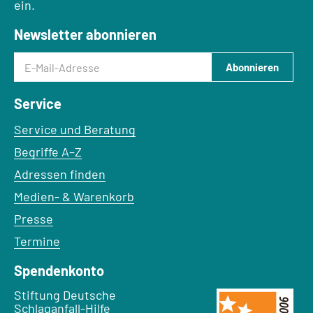
ein.
Newsletter abonnieren
E-Mail-Adresse
Abonnieren
Service
Service und Beratung
Begriffe A–Z
Adressen finden
Medien- & Warenkorb
Presse
Termine
Spendenkonto
Empfänger:
Stiftung Deutsche
Schlaganfall-Hilfe