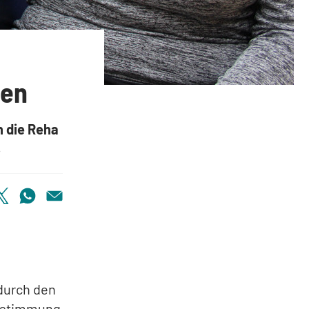
ten
h die Reha
.
 durch den
Zustimmung