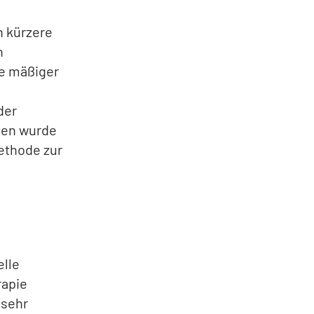
n kürzere
n
ie mäßiger
der
sen wurde
Methode zur
elle
rapie
 sehr