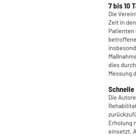
7 bis 10 
Die Verein
Zeit in de
Patienten 
betroffene
insbesonde
Maßnahme 
dies durch
Messung d
Schnelle 
Die Autore
Rehabilita
zurückzufü
Erholung n
einsetzt. 