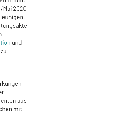
l/Mai 2020
leunigen.
ltungsakte
n
ation
und
 zu
irkungen
er
ienten aus
ichen mit