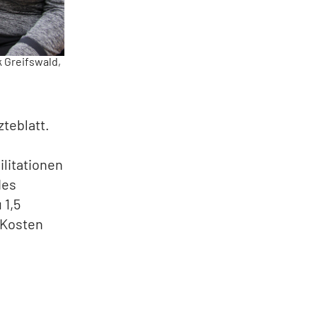
k Greifswald,
zteblatt.
litationen
des
 1,5
 Kosten