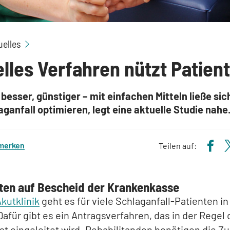
Schnelles Verfahren nützt Patienten
uelles
lles Verfahren nützt Patien
 besser, günstiger – mit einfachen Mitteln ließe sic
ganfall optimieren, legt eine aktuelle Studie nahe
 merken
Teilen auf:
ten auf Bescheid der Krankenkasse
kutklinik
geht es für viele Schlaganfall-Patienten in
Dafür gibt es ein Antragsverfahren, das in der Regel
st eingeleitet wird. Rehabilitanden benötigen die 