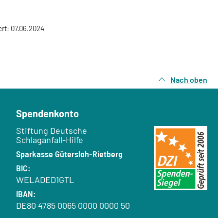
ert: 07.06.2024
Nach oben
Spendenkonto
Empfänger:
Stiftung Deutsche
Schlaganfall-Hilfe
Bank:
Sparkasse Gütersloh-Rietberg
BIC:
WELADED1GTL
IBAN:
DE80 4785 0065 0000 0000 50