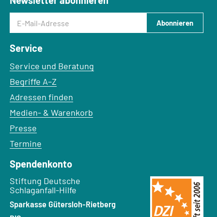
Newsletter abonnieren
E-Mail-Adresse
Abonnieren
Service
Service und Beratung
Begriffe A–Z
Adressen finden
Medien- & Warenkorb
Presse
Termine
Spendenkonto
Empfänger:
Stiftung Deutsche
Schlaganfall-Hilfe
Bank:
Sparkasse Gütersloh-Rietberg