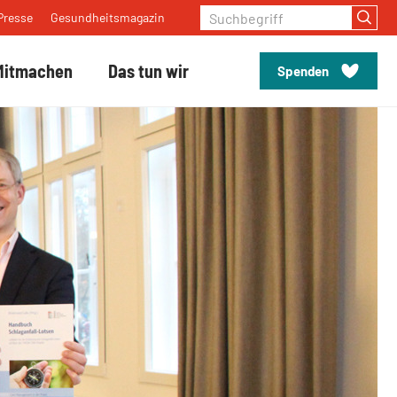
Suchbegriff
Presse
Gesundheitsmagazin
Mitmachen
Das tun wir
Spenden