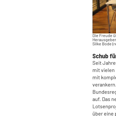
Die Freude ü
Herausgeber D
Silke Bode (r
Schub fü
Seit Jahre
mit vielen
mit kompl
verankern.
Bundesreg
auf. Das n
Lotsenpro
über eine 