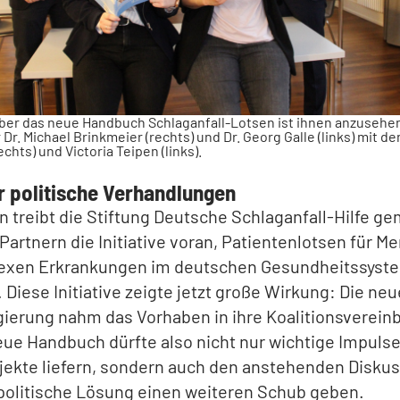
ber das neue Handbuch Schlaganfall-Lotsen ist ihnen anzusehen
r. Michael Brinkmeier (rechts) und Dr. Georg Galle (links) mit d
echts) und Victoria Teipen (links).
r politische Verhandlungen
n treibt die Stiftung Deutsche Schlaganfall-Hilfe 
 Partnern die Initiative voran, Patientenlotsen für 
exen Erkrankungen im deutschen Gesundheitssyste
 Diese Initiative zeigte jetzt große Wirkung: Die neu
ierung nahm das Vorhaben in ihre Koalitionsverein
eue Handbuch dürfte also nicht nur wichtige Impulse
jekte liefern, sondern auch den anstehenden Disku
politische Lösung einen weiteren Schub geben.