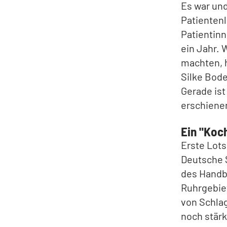
Es war und
Patientenl
Patientinn
ein Jahr. 
machten, 
Silke Bode
Gerade is
erschiene
Ein "Koch
Erste Lots
Deutsche 
des Handb
Ruhrgebiet
von Schlag
noch stärk