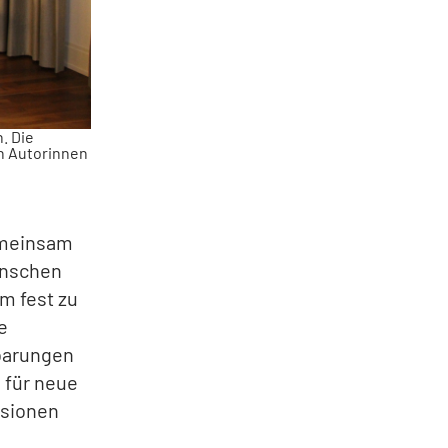
. Die
en Autorinnen
gemeinsam
Menschen
m fest zu
e
barungen
 für neue
ssionen