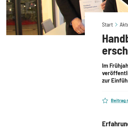
Start
Akt
Handb
ersch
Im Frühja
veröffentl
zur Einfü
Beitrag
Erfahrun