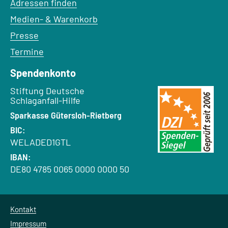
Adressen finden
Medien- & Warenkorb
Presse
Termine
Spendenkonto
Empfänger:
Stiftung Deutsche
Schlaganfall-Hilfe
Bank:
Sparkasse Gütersloh-Rietberg
BIC:
WELADED1GTL
IBAN:
DE80 4785 0065 0000 0000 50
Kontakt
Impressum