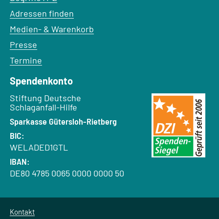
Adressen finden
Medien- & Warenkorb
Presse
Termine
Spendenkonto
Empfänger:
Stiftung Deutsche
Schlaganfall-Hilfe
Bank:
Sparkasse Gütersloh-Rietberg
BIC:
WELADED1GTL
IBAN:
DE80 4785 0065 0000 0000 50
Kontakt