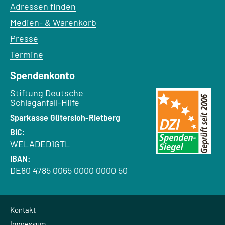
Adressen finden
Medien- & Warenkorb
Presse
Termine
Spendenkonto
Empfänger:
Stiftung Deutsche
Schlaganfall-Hilfe
Bank:
Sparkasse Gütersloh-Rietberg
BIC:
WELADED1GTL
IBAN:
DE80 4785 0065 0000 0000 50
Kontakt
Impressum