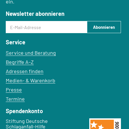
ein.
Newsletter abonnieren
E-Mail-Adresse
Abonnieren
Service
Service und Beratung
Begriffe A–Z
Adressen finden
Medien- & Warenkorb
Presse
Termine
Spendenkonto
Empfänger:
Stiftung Deutsche
Schlaganfall-Hilfe