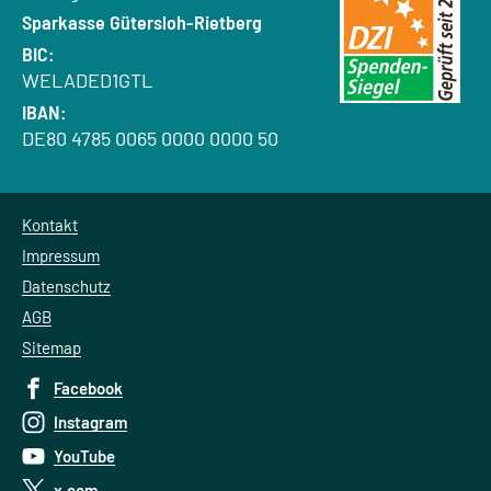
Bank:
Sparkasse Gütersloh-Rietberg
BIC:
WELADED1GTL
IBAN:
DE80 4785 0065 0000 0000 50
Kontakt
Impressum
Datenschutz
AGB
Sitemap
Facebook
Instagram
YouTube
x.com