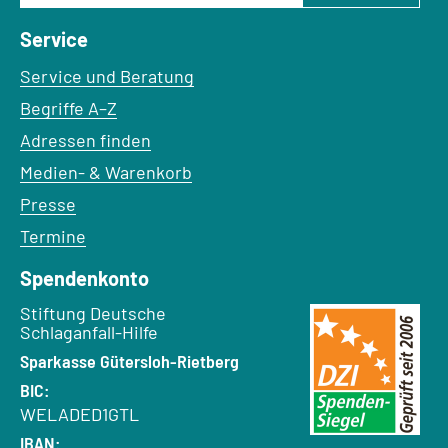
Service
Service und Beratung
Begriffe A–Z
Adressen finden
Medien- & Warenkorb
Presse
Termine
Spendenkonto
Empfänger:
Stiftung Deutsche
Schlaganfall-Hilfe
Bank:
Sparkasse Gütersloh-Rietberg
BIC:
WELADED1GTL
IBAN: