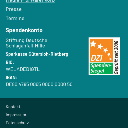
Presse
Termine
Spendenkonto
Empfänger:
Stiftung Deutsche
Schlaganfall-Hilfe
Bank:
Sparkasse Gütersloh-Rietberg
BIC:
WELADED1GTL
IBAN:
DE80 4785 0065 0000 0000 50
Kontakt
Impressum
Datenschutz