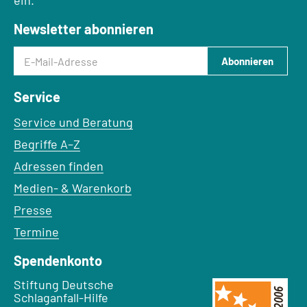
ein.
Newsletter abonnieren
E-Mail-Adresse
Abonnieren
Service
Service und Beratung
Begriffe A–Z
Adressen finden
Medien- & Warenkorb
Presse
Termine
Spendenkonto
Empfänger:
Stiftung Deutsche
Schlaganfall-Hilfe