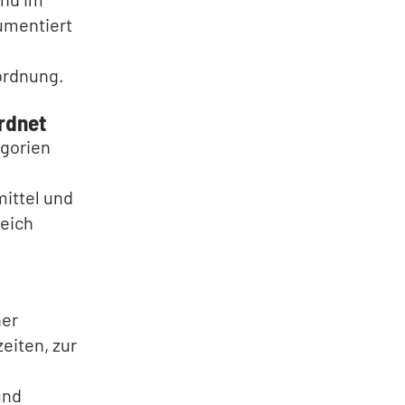
umentiert
ordnung.
rdnet
egorien
mittel und
reich
her
eiten, zur
und