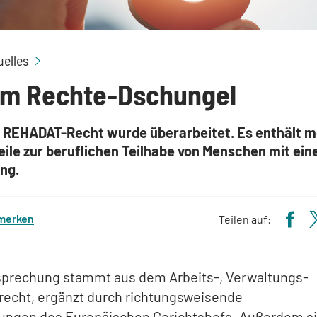
Hilfe im Rechte-Dschungel
uelles
 im Rechte-Dschungel
l REHADAT-Recht wurde überarbeitet. Es enthält m
eile zur beruflichen Teilhabe von Menschen mit ein
ng.
 merken
Teilen auf:
sprechung stammt aus dem Arbeits-, Verwaltungs-
recht, ergänzt durch richtungsweisende
ungen des Europäischen Gerichtshofs. Außerdem s