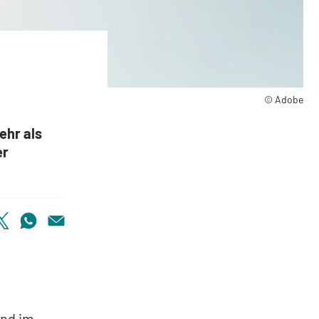
© Adobe
ehr als
er
ind im