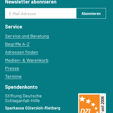
Newsletter abonnieren
E-Mail-Adresse
Abonnieren
Service
Service und Beratung
Begriffe A–Z
Adressen finden
Medien- & Warenkorb
Presse
Termine
Spendenkonto
Empfänger:
Stiftung Deutsche
Schlaganfall-Hilfe
Bank:
Sparkasse Gütersloh-Rietberg