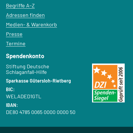
Begriffe A–Z
Adressen finden
Medien- & Warenkorb
Presse
Termine
Spendenkonto
Empfänger:
Stiftung Deutsche
Schlaganfall-Hilfe
Bank:
Sparkasse Gütersloh-Rietberg
BIC:
WELADED1GTL
IBAN:
DE80 4785 0065 0000 0000 50