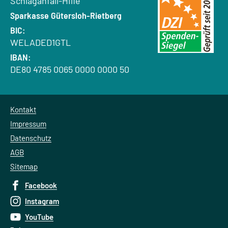
Schlaganfall-Hilfe
Bank:
Sparkasse Gütersloh-Rietberg
BIC:
WELADED1GTL
IBAN:
DE80 4785 0065 0000 0000 50
Kontakt
Impressum
Datenschutz
AGB
Sitemap
Facebook
Instagram
YouTube