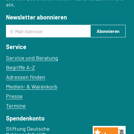
ein.
Newsletter abonnieren
E-Mail-Adresse
Abonnieren
Service
Service und Beratung
Begriffe A–Z
Adressen finden
Medien- & Warenkorb
Presse
Termine
Spendenkonto
Empfänger:
Stiftung Deutsche