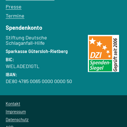
Presse
Termine
Spendenkonto
Empfänger:
Stiftung Deutsche
Schlaganfall-Hilfe
Bank:
Sparkasse Gütersloh-Rietberg
BIC:
WELADED1GTL
IBAN:
DE80 4785 0065 0000 0000 50
Kontakt
Impressum
Datenschutz