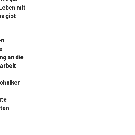
 Leben mit
s gibt
en
e
ng an die
arbeit
echniker
ute
uten