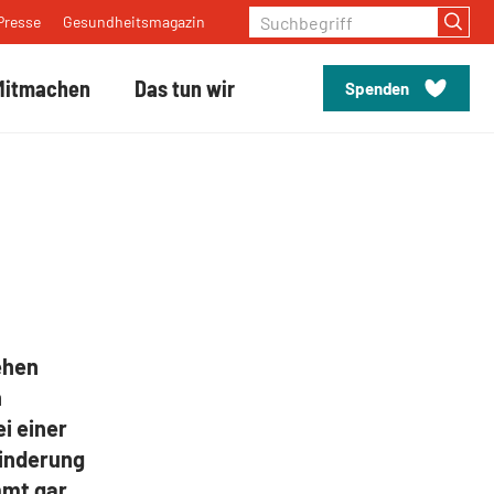
Suchbegriff
Presse
Gesundheitsmagazin
Mitmachen
Das tun wir
Spenden
ehen
n
i einer
hinderung
mmt gar