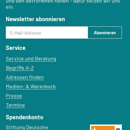
und den Betroffenen helfen - dafür setzen wir uns
ein.
Newsletter abonnieren
E-Mail-Adresse
Abonnieren
Service
Service und Beratung
Begriffe A–Z
Adressen finden
Medien- & Warenkorb
Presse
Termine
Spendenkonto
Empfänger:
Stiftung Deutsche