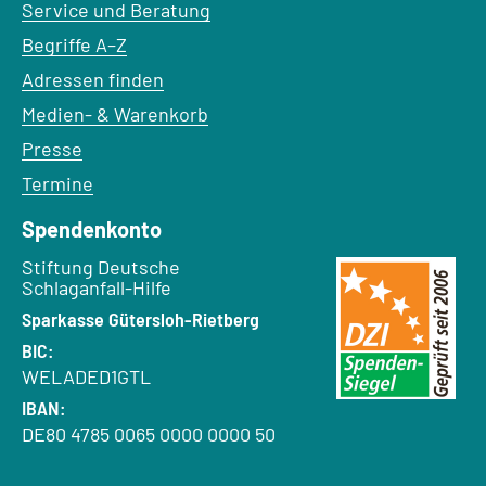
Service und Beratung
Begriffe A–Z
Adressen finden
Medien- & Warenkorb
Presse
Termine
Spendenkonto
Empfänger:
Stiftung Deutsche
Schlaganfall-Hilfe
Bank:
Sparkasse Gütersloh-Rietberg
BIC:
WELADED1GTL
IBAN:
DE80 4785 0065 0000 0000 50