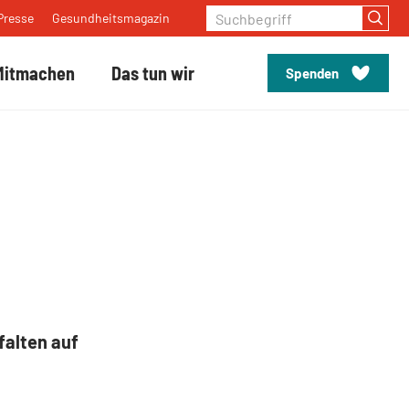
Suchbegriff
Presse
Gesundheitsmagazin
Mitmachen
Das tun wir
Spenden
alten auf