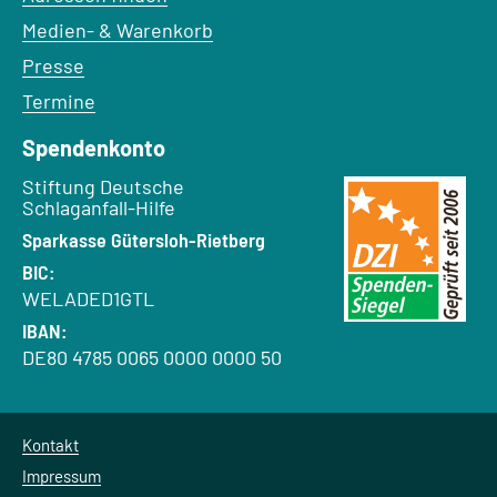
Medien- & Warenkorb
Presse
Termine
Spendenkonto
Empfänger:
Stiftung Deutsche
Schlaganfall-Hilfe
Bank:
Sparkasse Gütersloh-Rietberg
BIC:
WELADED1GTL
IBAN:
DE80 4785 0065 0000 0000 50
Kontakt
Impressum