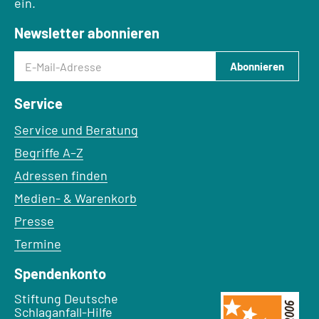
ein.
Newsletter abonnieren
E-Mail-Adresse
Abonnieren
Service
Service und Beratung
Begriffe A–Z
Adressen finden
Medien- & Warenkorb
Presse
Termine
Spendenkonto
Empfänger:
Stiftung Deutsche
Schlaganfall-Hilfe