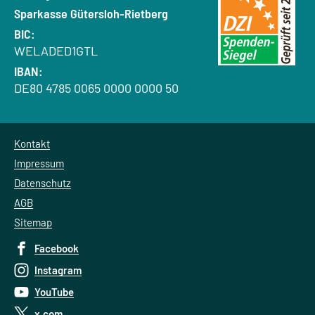
Bank:
Sparkasse Gütersloh-Rietberg
BIC:
WELADED1GTL
IBAN:
DE80 4785 0065 0000 0000 50
Kontakt
Impressum
Datenschutz
AGB
Sitemap
Facebook
Instagram
YouTube
x.com