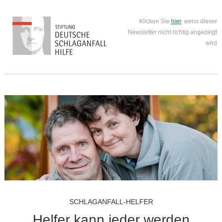
Klicken Sie
hier
, wenn dieser
Newsletter nicht richtig angezeigt
wird
SCHLAGANFALL-HELFER
Helfer kann jeder werden